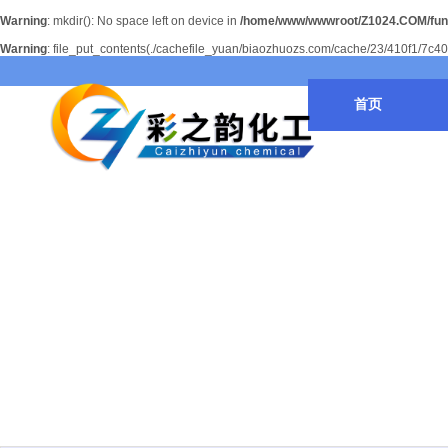
Warning
: mkdir(): No space left on device in
/home/www/wwwroot/Z1024.COM/fun
Warning
: file_put_contents(./cachefile_yuan/biaozhuozs.com/cache/23/410f1/7c40f.h
首页